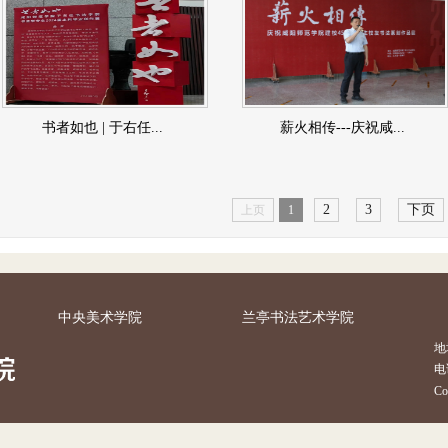
书者如也 | 于右任...
薪火相传---庆祝咸...
2
3
下页
上页
1
中央美术学院
兰亭书法艺术学院
地
电话
C